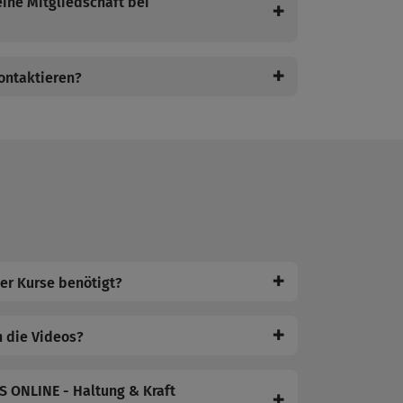
eine Mitgliedschaft bei
✚
✚
ontaktieren?
✚
er Kurse benötigt?
✚
n die Videos?
 ONLINE - Haltung & Kraft
✚