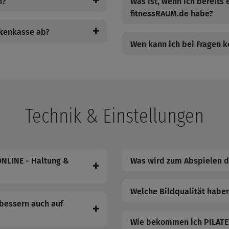
✚
n?
Was ist, wenn ich bereits 
fitnessRAUM.de habe?
✚
nkenkasse ab?
Wen kann ich bei Fragen k
Technik & Einstellungen
ONLINE - Haltung &
Was wird zum Abspielen d
✚
Welche Bildqualität habe
rbessern auch auf
✚
Wie bekommen ich PILATES