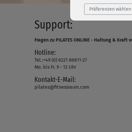
Präferenzen wählen
Support:
Fragen zu PILATES ONLINE - Haltung & Kraft 
Hotline:
Tel.:+49 (0) 6221 86811-27
Mo. bis Fr. 9 - 12 Uhr
Kontakt-E-Mail:
pilates@fitnessraum.com