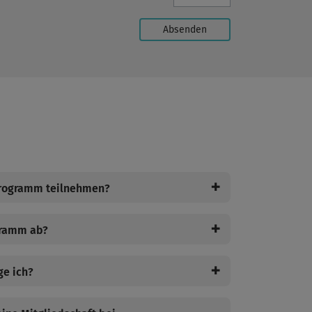
✚
Programm teilnehmen?
✚
gramm ab?
✚
ge ich?