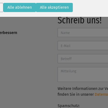
Alle ablehnen
Alle akzeptieren
Schreib uns!
verbessern
Weitere Informationen zur V
finden Sie in unserer
Datens
Spamschutz: