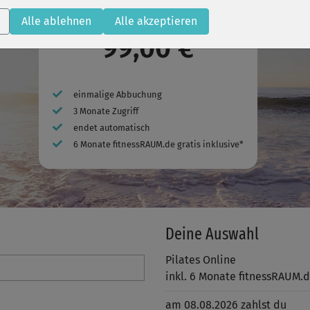
Alle ablehnen
Alle akzeptieren
99,00 €
einmalige Abbuchung
3 Monate Zugriff
endet automatisch
6 Monate fitnessRAUM.de gratis inklusive*
Deine Auswahl
Pilates Online
inkl. 6 Monate fitnessRAUM.
am 08.08.2026 zahlst du