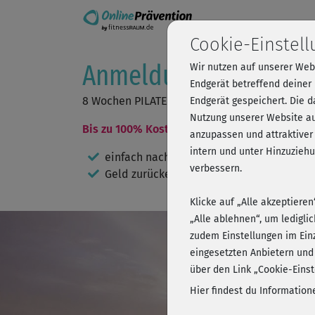
Cookie-Einstel
Anmeldung zum Präve
Wir nutzen auf unserer Web
Endgerät betreffend deiner
8 Wochen PILATES ONLINE - Haltung & Kraft v
Endgerät gespeichert. Die 
Nutzung unserer Website au
Bis zu 100% Kostenerstattung durch deine K
anzupassen und attraktiver
intern und unter Hinzuzie
einfach nach Abschluss des Kurses Teil
verbessern.
Geld zurückerhalten
Klicke auf „Alle akzeptiere
„Alle ablehnen“, um ledigli
zudem Einstellungen im Ein
eingesetzten Anbietern und
über den Link „Cookie-Einst
Hier findest du Informatio