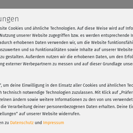
lungen
ntionskurs
site Cookies und ähnliche Technologien. Auf diese Weise wird auf In
 Nutzung unserer Website zugegriffen bzw. es werden entsprechende 
erbessern
dadurch erhobenen Daten verwenden wir, um die Website funktionsfähig
szuwerten und so Funktionalitäten sowie Inhalte auf unserer Website
rankenkasse
 zu gestalten. Außerdem nutzen wir die erhobenen Daten, um den Er
hung externer Werbepartnern zu messen und auf dieser Grundlage un
nahmebescheinigung einreichen
n“, um deine Einwilligung in den Einsatz aller Cookies und ähnlichen Te
ch technisch notwendige Technologien zuzulassen. Mit Klick auf „Präf
zelnen ändern sowie weitere Informationen zu den von uns verwendet
 die Verarbeitung deiner personenbezogenen Daten erhalten. Deine Ein
ellungen“ auf unserer Website widerrufen.
Pilates Online
nen zu
Datenschutz
und
Impressum
inkl. 6 Monate fitnessRAUM.de