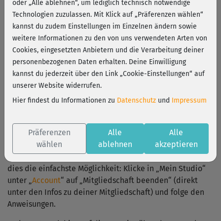
oder „Alle ablehnen“, um lediglich technisch notwendige
Technologien zuzulassen. Mit Klick auf „Präferenzen wählen“
kannst du zudem Einstellungen im Einzelnen ändern sowie
weitere Informationen zu den von uns verwendeten Arten von
Cookies, eingesetzten Anbietern und die Verarbeitung deiner
Du willst kündigen? So geht's:
personenbezogenen Daten erhalten. Deine Einwilligung
kannst du jederzeit über den Link „Cookie-Einstellungen“ auf
unserer Website widerrufen.
Wir finden es sehr schade, dass du nicht mehr mit uns
Hier findest du Informationen zu
Datenschutz
und
Impressum
trainieren möchtest. Hast du schon mit unserem
preisgekrönten Support Kontakt aufgenommen?
Gemeinsam finden wir bestimmt die perfekte Lösung, um
Präferenzen
Alle
Alle
dich wieder zum Training zu motivieren!
wählen
ablehnen
akzeptieren
Wenn du deinen Vertrag trotzdem kündigen möchtest, ist
dies die einfachste Möglichkeit: Klicke in „Mein Studio“
unter „
Account
“ auf „Mitgliedschaft beenden“ (direkt
unter den Infos zu deiner Mitgliedschaft) und folge den
Anweisungen.