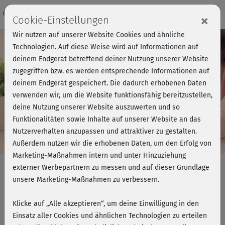
×
Cookie-Einstellungen
Wir nutzen auf unserer Website Cookies und ähnliche
Technologien. Auf diese Weise wird auf Informationen auf
deinem Endgerät betreffend deiner Nutzung unserer Website
zugegriffen bzw. es werden entsprechende Informationen auf
deinem Endgerät gespeichert. Die dadurch erhobenen Daten
verwenden wir, um die Website funktionsfähig bereitzustellen,
deine Nutzung unserer Website auszuwerten und so
Funktionalitäten sowie Inhalte auf unserer Website an das
Können wir dir
Nutzerverhalten anzupassen und attraktiver zu gestalten.
Außerdem nutzen wir die erhobenen Daten, um den Erfolg von
helfen?
Marketing-Maßnahmen intern und unter Hinzuziehung
externer Werbepartnern zu messen und auf dieser Grundlage
unsere Marketing-Maßnahmen zu verbessern.
Nicht die richtigen Kurse? Keine Zeit
fürs Training?
Melde dich bei uns für individuelle
Klicke auf „Alle akzeptieren“, um deine Einwilligung in den
Beratung & Angebot!
Einsatz aller Cookies und ähnlichen Technologien zu erteilen