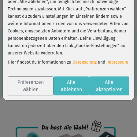
oder „Alle ablehnen“, um lediglich technisch notwendige
Wunsch-Goodie sichern
Technologien zuzulassen. Mit Klick auf „Präferenzen wählen“
kannst du zudem Einstellungen im Einzelnen ändern sowie
weitere Informationen zu den von uns verwendeten Arten von
Cookies, eingesetzten Anbietern und die Verarbeitung deiner
personenbezogenen Daten erhalten. Deine Einwilligung
kannst du jederzeit über den Link „Cookie-Einstellungen“ auf
Du hast einen Partner-Code? Dann löse ihn hier
unserer Website widerrufen.
ein:
Hier findest du Informationen zu
Datenschutz
und
Impressum
Präferenzen
Alle
Alle
wählen
ablehnen
akzeptieren