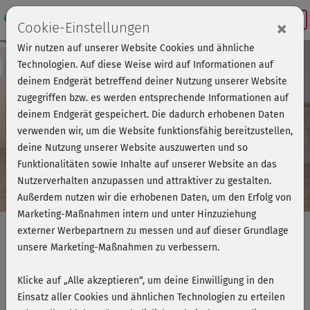
Login
×
Cookie-Einstellungen
Wir nutzen auf unserer Website Cookies und ähnliche
Technologien. Auf diese Weise wird auf Informationen auf
deinem Endgerät betreffend deiner Nutzung unserer Website
zugegriffen bzw. es werden entsprechende Informationen auf
deinem Endgerät gespeichert. Die dadurch erhobenen Daten
verwenden wir, um die Website funktionsfähig bereitzustellen,
deine Nutzung unserer Website auszuwerten und so
Funktionalitäten sowie Inhalte auf unserer Website an das
Nutzerverhalten anzupassen und attraktiver zu gestalten.
Präventionskurs
Außerdem nutzen wir die erhobenen Daten, um den Erfolg von
PILATES ONLINE - Haltung &
Marketing-Maßnahmen intern und unter Hinzuziehung
externer Werbepartnern zu messen und auf dieser Grundlage
Kraft verbessern
unsere Marketing-Maßnahmen zu verbessern.
+ 6 Monate fitnessRAUM.de gratis!
+ gratis Fitness-Goodie
Klicke auf „Alle akzeptieren“, um deine Einwilligung in den
Einsatz aller Cookies und ähnlichen Technologien zu erteilen